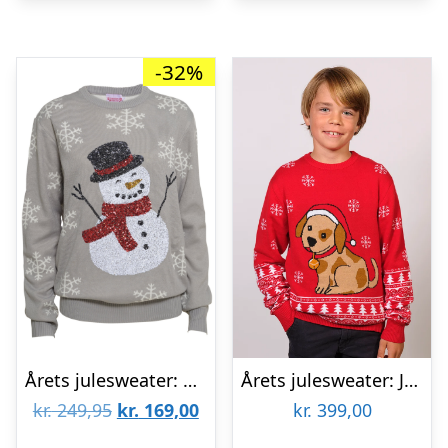
-32%
Årets julesweater: Den Søde Snemand – Børn. Ugly Christmas Sweater lavet i Danmark
Årets julesweater: Julemandens Lille Hjælper – Børn. Ugly Christmas Sweater lavet i Danmark
Den
Den
kr.
249,95
kr.
169,00
kr.
399,00
oprindelige
aktuelle