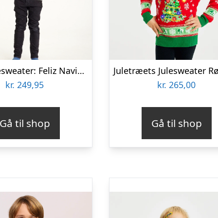
Årets julesweater: Feliz Navidog – Børn. Ugly Christmas Sweater lavet i Danmark
kr.
249,95
kr.
265,00
Gå til shop
Gå til shop