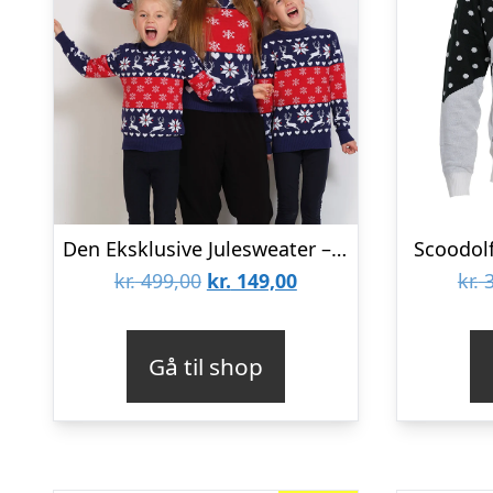
Den Eksklusive Julesweater – Børn
Scoodolf
Den
Den
kr.
499,00
kr.
149,00
kr.
3
oprindelige
aktuelle
pris
pris
Gå til shop
var:
er:
kr. 499,00.
kr. 149,00.