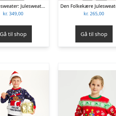
Årets julesweater: Julesweatshirt – Børn. Ugly Christmas Sweater lavet i Danmark
kr.
349,00
kr.
265,00
Gå til shop
Gå til shop