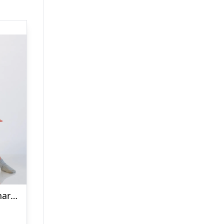
Årets julesweater: Påskehare Jumpsuit – Børn. Ugly Christmas Sweater lavet i Danmark