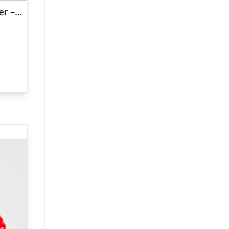
Den Folkekære Julesweater – Børn.