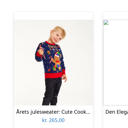
Årets julesweater: Cute Cookie Man – Børn. Ugly Christmas Sweater lavet i Danmark
kr.
265,00