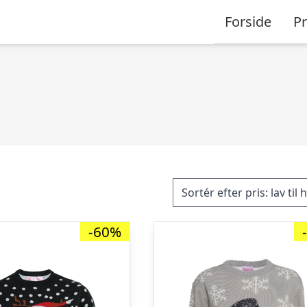
Forside
P
-60%