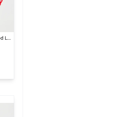
Juletræets Julesweater Rød LED – Børn