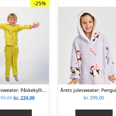
-25%
Årets julesweater: Påskekyllingens Påskepyjamas Gul – Børn. Ugly Christmas Sweater lavet i Danmark
Den
Den
99,00
kr.
224,00
kr.
299,00
oprindelige
aktuelle
pris
pris