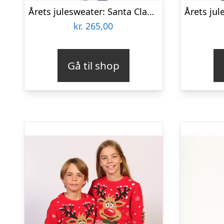
Årets julesweater: Santa Claus Is Coming To Town – Børn. Ugly Christmas Sweater lavet i Danmark
kr.
265,00
Gå til shop