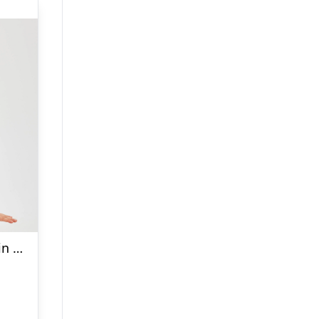
Årets julesweater: Penguin Dreamhoodie – Børn. Ugly Christmas Sweater lavet i Danmark