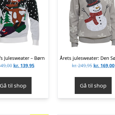
s Julesweater – Børn
Den
Den
Den
49,00
kr.
139,95
kr.
249,95
kr.
169,00
oprindelige
aktuelle
oprindeli
pris
pris
pris
Gå til shop
Gå til shop
var:
er:
var:
kr. 349,00.
kr. 139,95.
kr. 249,95.