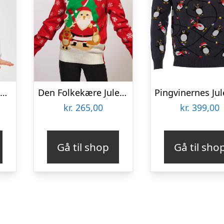
Årets julesweater: Penguin Dreamhoodie – Børn. Ugly Christmas Sweater lavet i Danmark
Den Folkekære Julesweater – Børn.
kr.
265,00
kr.
399,00
Gå til shop
Gå til sho