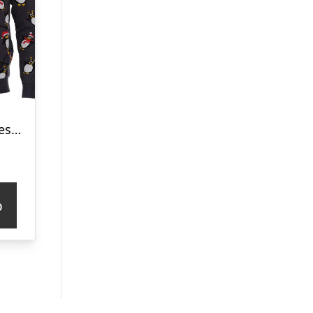
Pingvinernes Julesweater LED – Børn
p