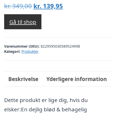
Den
Den
kr.
349,00
kr.
139,95
oprindelige
aktuelle
pris
pris
Gå til shop
var:
er:
kr. 349,00.
kr. 139,95.
Varenummer (SKU):
8229595030589524998
Kategori:
Produkter
Beskrivelse
Yderligere information
Dette produkt er lige dig, hvis du
elsker:En dejlig blød & behagelig